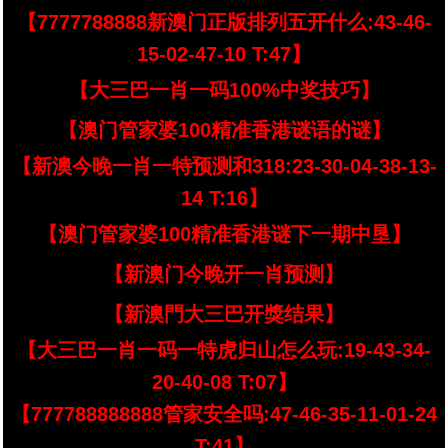
【7777788888新澳门正版排列五开什么:43-46-
15-02-47-10 T:47】
【大三巴一肖一码100%中奖技巧】
【澳门管家婆100精准香港谜语的谜】
【新澳今晚一肖一特预测和318:23-30-04-38-13-
14 T:16】
【澳门管家婆100精准香港谜下一期中垦】
【新澳门今晚开一肖预测】
【新澳門大三巴开獎结果】
【大三巴一肖一码一特虎归山怎么玩:19-43-34-
20-40-08 T:07】
【777788888888管家安全吗:47-46-35-11-01-24
T:41】