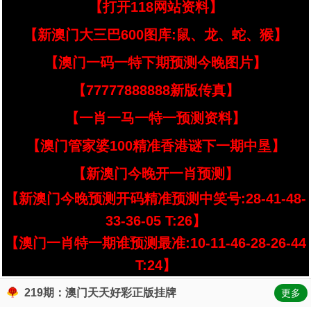
【打开118网站资料】
【新澳门大三巴600图库:鼠、龙、蛇、猴】
【澳门一码一特下期预测今晚图片】
【77777888888新版传真】
【一肖一马一特一预测资料】
【澳门管家婆100精准香港谜下一期中垦】
【新澳门今晚开一肖预测】
【新澳门今晚预测开码精准预测中笑号:28-41-48-
33-36-05 T:26】
【澳门一肖特一期谁预测最准:10-11-46-28-26-44
T:24】
219期：澳门天天好彩正版挂牌
更多