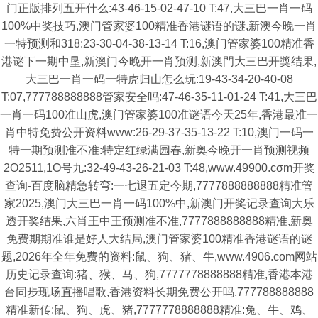
门正版排列五开什么:43-46-15-02-47-10 T:47,大三巴一肖一码
100%中奖技巧,澳门管家婆100精准香港谜语的谜,新澳今晚一肖
一特预测和318:23-30-04-38-13-14 T:16,澳门管家婆100精准香
港谜下一期中垦,新澳门今晚开一肖预测,新澳門大三巴开獎结果,
大三巴一肖一码一特虎归山怎么玩:19-43-34-20-40-08
T:07,777788888888管家安全吗:47-46-35-11-01-24 T:41,大三巴
一肖一码100准山虎,澳门管家婆100准谜语今天25年,香港最准一
肖中特免费公开资料www:26-29-37-35-13-22 T:10,澳门一码一
特一期预测准不准:特定红绿满园春,新奥今晚开一肖预测视频
2O2511,1O号九:32-49-43-26-21-03 T:48,www.49900.cσm开奖
查询-百度脑精急转弯:一七退五定今期,7777888888888精准管
家2025,澳门大三巴一肖一码100%中,新澳门开奖记录查询大乐
透开奖结果,六肖王中王预测准不准,7777888888888精准,新奥
免费期期准谁是好人大结局,澳门管家婆100精准香港谜语的谜
题,2026年全年免费的资料:鼠、狗、猪、牛,www.4906.com网站
历史记录查询:猪、猴、马、狗,7777778888888精准,香港本港
台同步现场直播唱歌,香港资料长期免费公开吗,777788888888
精准新传:鼠、狗、虎、猪,7777778888888精准:兔、牛、鸡、