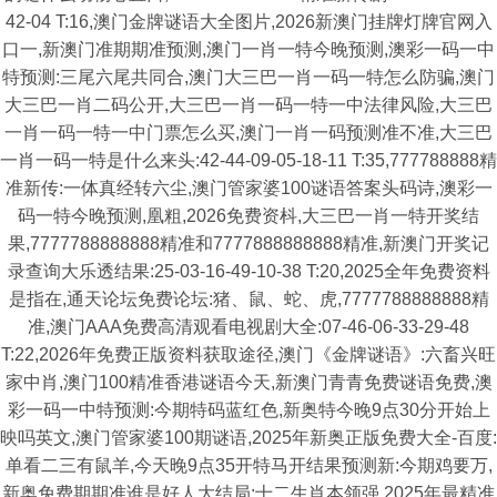
42-04 T:16,澳门金牌谜语大全图片,2026新澳门挂牌灯牌官网入
口一,新澳门准期期准预测,澳门一肖一特今晚预测,澳彩一码一中
特预测:三尾六尾共同合,澳门大三巴一肖一码一特怎么防骗,澳门
大三巴一肖二码公开,大三巴一肖一码一特一中法律风险,大三巴
一肖一码一特一中门票怎么买,澳门一肖一码预测准不准,大三巴
一肖一码一特是什么来头:42-44-09-05-18-11 T:35,777788888精
准新传:一体真经转六尘,澳门管家婆100谜语答案头码诗,澳彩一
码一特今晚预测,凰粗,2026免费资枓,大三巴一肖一特开奖结
果,7777788888888精准和7777888888888精准,新澳门开奖记
录查询大乐透结果:25-03-16-49-10-38 T:20,2025全年免费资料
是指在,通天论坛免费论坛:猪、鼠、蛇、虎,7777788888888精
准,澳门AAA免费高清观看电视剧大全:07-46-06-33-29-48
T:22,2026年免费正版资料获取途径,澳门《金牌谜语》:六畜兴旺
家中肖,澳门100精准香港谜语今天,新澳门青青免费谜语免费,澳
彩一码一中特预测:今期特码蓝红色,新奥特今晚9点30分开始上
映吗英文,澳门管家婆100期谜语,2025年新奥正版免费大全-百度:
单看二三有鼠羊,今天晚9点35开特马开结果预测新:今期鸡要万,
新奥免费期期准谁是好人大结局:十二生肖本领强,2025年最精准