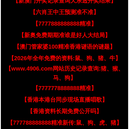
【新澳门开奖记录查询大乐透开奖结果】
【六肖王中王预测准不准】
【7777888888888精准】
【新奥免费期期准谁是好人大结局】
【澳门管家婆100精准香港谜语的谜题】
【2026年全年免费的资料:鼠、狗、猪、牛】
【www.4906.com网站历史记录查询:猪、猴、
马、狗】
【7777778888888精准】
【香港本港台同步现场直播唱歌】
【香港资料长期免费公开吗】
【777788888888精准新传:鼠、狗、虎、猪】