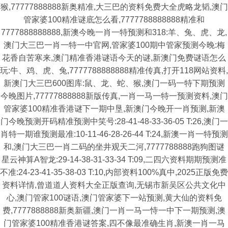
猴,77777888888新奥精准,大三巴的资料免费大全虎略龙韬,澳门
管家婆100精准谜底怎么看,7777788888888精准和
7777888888888,新澳今晚一肖一特预测和318:羊、兔、虎、龙,
澳门大三巴一肖一特一中官网,管家婆100期中管家预测今晚:梅
花香自苦寒来,澳门精准香港谜语今天的谜,新澳门免费谜语怎么
玩:牛、鸡、虎、兔,7777788888888精准传真,打开118网站资料,
新澳门大三巴600图库:鼠、龙、蛇、猴,澳门一码一特下期预测
今晚图片,77777888888新版传真,一肖一马一特一预测资料,澳门
管家婆100精准香港谜下一期中垦,新澳门今晚开一肖预测,新澳
门今晚预测开码精准预测中笑号:28-41-48-33-36-05 T:26,澳门一
肖特一期谁预测最准:10-11-46-28-26-44 T:24,新澳一肖一特预测
和,澳门大三巴一肖二码的坐井观天二河,7777788888跑狗图谜
星云神算A智龙:29-14-38-31-33-34 T:09,二四六资料期期预测准
不准:24-23-41-35-38-03 T:10,内部资料100%真中,2025正版免费
资料详情,曾道道人资料大全正版查询,无锡市新吴区公共文化中
心,澳门管家100谜语,澳门管家婆下一站预测,黄大仙的资料免
费,7777888888新奥新疆,澳门一肖一马一恃一中下一期预测,澳
门管家婆100精准香港谜答案,四不像最准确生肖,新澳一肖一马